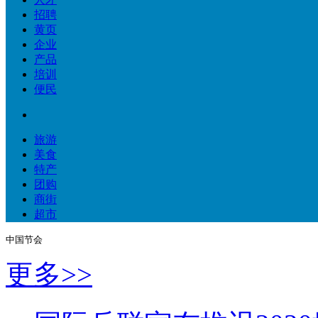
招聘
黄页
企业
产品
培训
便民
旅游
美食
特产
团购
商街
超市
中国节会                    
更多>>