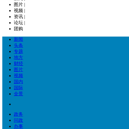
图片
|
视频
|
资讯
|
论坛
|
团购
新闻
头条
专题
地方
财经
图片
视频
国内
国际
全景
政务
问政
办事