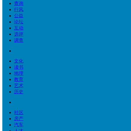
查询
行风
公益
论坛
互动
选评
调查
文化
读书
地理
教育
艺术
历史
社区
房产
汽车
人才