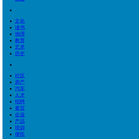
文化
读书
地理
教育
艺术
历史
社区
房产
汽车
人才
招聘
黄页
企业
产品
培训
便民