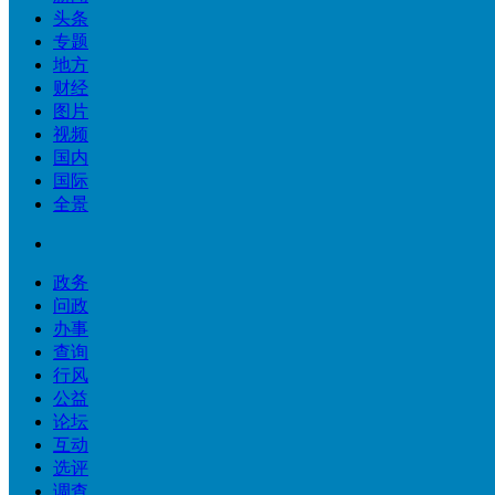
头条
专题
地方
财经
图片
视频
国内
国际
全景
政务
问政
办事
查询
行风
公益
论坛
互动
选评
调查