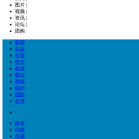
图片
|
视频
|
资讯
|
论坛
|
团购
新闻
头条
专题
地方
财经
图片
视频
国内
国际
全景
政务
问政
办事