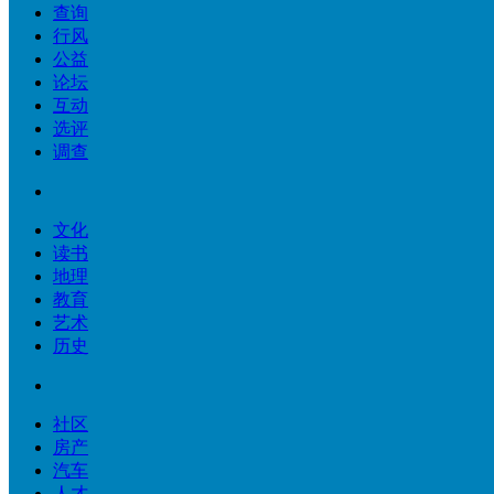
查询
行风
公益
论坛
互动
选评
调查
文化
读书
地理
教育
艺术
历史
社区
房产
汽车
人才