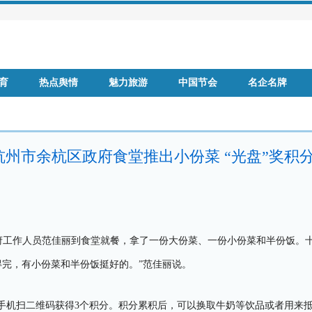
育
热点舆情
魅力旅游
中国节会
名企名牌
国
品牌房企
杭州市余杭区政府食堂推出小份菜 “光盘”奖积
政府工作人员范佳丽到食堂就餐，拿了一份大份菜、一份小份菜和半份饭。
完，有小份菜和半份饭挺好的。”范佳丽说。
用手机扫二维码获得3个积分。积分累积后，可以换取牛奶等饮品或者用来