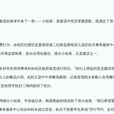
食堂的菜单中多了一类——小份菜：菜量适中而且荤素搭配，既满足了营
费行为，余杭区纪委区监委派驻第二纪检监察组深入该区机关事务服务中
措开展监督检查，提出合理化建议。推出小份菜，正是建议之一。
组长舒有良和同事来到余杭区政府食堂进行回访。“你们上周提的意见建议
台上的餐品介绍。此时正是中午用餐高峰期，记者发现绝大多数人在用餐结
食堂前用手机扫二维码获得了积分。
周推出小份菜、半份饭以来，剩菜剩饭的情况有了很大改善。“我们希望
事务服务中心综合科科长姚立芸说，机关干部要率先养成“厉行节约、反对